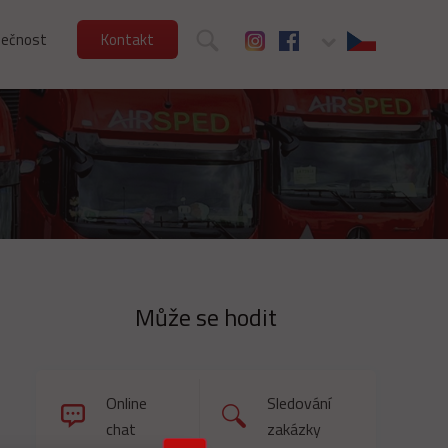
lečnost
Kontakt
Může se hodit
Online
Sledování
chat
zakázky