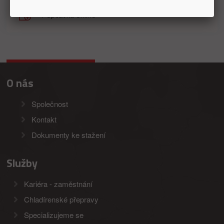
Poptávka online
O nás
Společnost
Kontakt
Dokumenty ke stažení
Služby
Kariéra - zaměstnání
Chladírenské přepravy
Specializujeme se