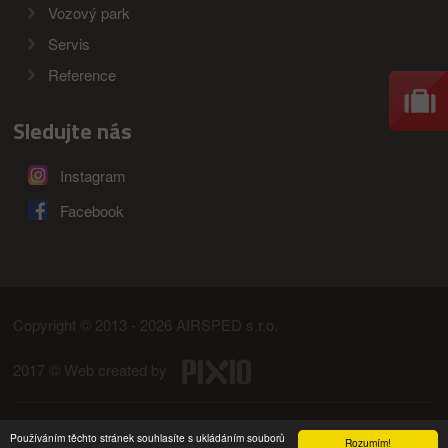
Vozový park
Servis
Reference
Sledujte nás
Instagram
Facebook
Copyright © 2013 - 2026 AIRSPED s.r.o.
2017 © Web created by
Ochrana osobních údajů
Mapa stránek
Používáním těchto stránek souhlasíte s ukládáním souborů
Rozumím!