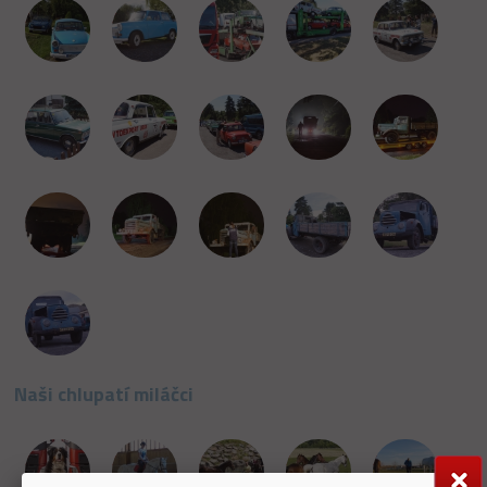
Naši chlupatí miláčci