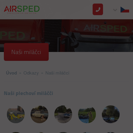
Naši miláčci
Úvod
»
Odkazy
»
Naši miláčci
Naši plechoví miláčči